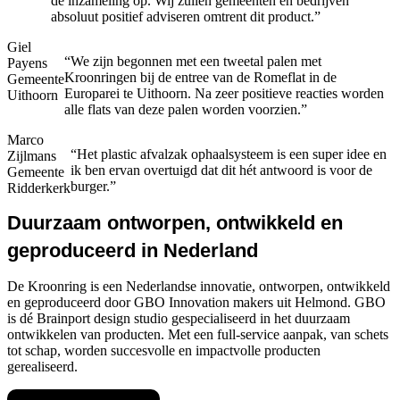
de inzameling op. Wij zullen gemeenten en bedrijven
absoluut positief adviseren omtrent dit product.”
Giel
“We zijn begonnen met een tweetal palen met
Payens
Kroonringen bij de entree van de Romeflat in de
Gemeente
Europarei te Uithoorn. Na zeer positieve reacties worden
Uithoorn
alle flats van deze palen worden voorzien.”
Marco
“Het plastic afvalzak ophaalsysteem is een super idee en
Zijlmans
ik ben ervan overtuigd dat dit hét antwoord is voor de
Gemeente
burger.”
Ridderkerk
Duurzaam ontworpen, ontwikkeld en
geproduceerd in Nederland
De Kroonring is een Nederlandse innovatie, ontworpen, ontwikkeld
en geproduceerd door GBO Innovation makers uit Helmond. GBO
is dé Brainport design studio gespecialiseerd in het duurzaam
ontwikkelen van producten. Met een full-service aanpak, van schets
tot schap, worden succesvolle en impactvolle producten
gerealiseerd.