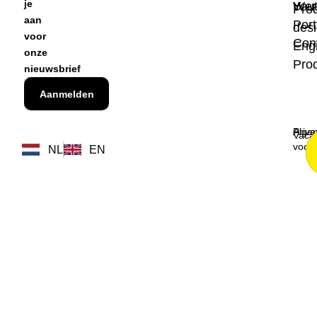
je
Wer
You
Pro
aan
Port
des
voor
Con
Eng
onze
Prod
nieuwsbrief
Aanmelden
Priva
Alge
Vaca
voor
NL
EN
Over ons
Team