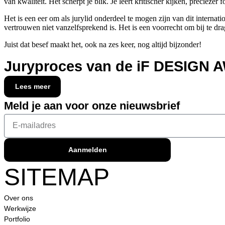
van kwaliteit. Het scherpt je blik. Je leert kritischer kijken, preciez
Het is een eer om als jurylid onderdeel te mogen zijn van dit internat
vertrouwen niet vanzelfsprekend is. Het is een voorrecht om bij te d
Director / partner
Jacques Gramser
Juist dat besef maakt het, ook na zes keer, nog altijd bijzonder!
Juryproces van de iF DESIGN
Lees meer
Meld je aan voor onze nieuwsbrief
Aanmelden
SITEMAP
Over ons
Werkwijze
Portfolio