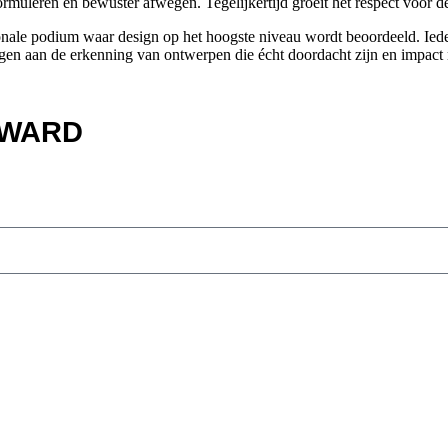
er formuleren en bewuster afwegen. Tegelijkertijd groeit het respect voor
ionale podium waar design op het hoogste niveau wordt beoordeeld. Iedere 
ragen aan de erkenning van ontwerpen die écht doordacht zijn en impact
 AWARD