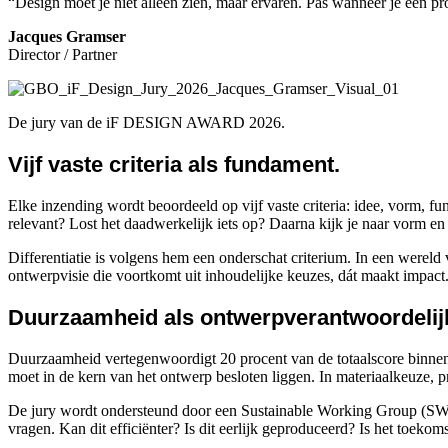
“Design moet je niet alleen zien, maar ervaren. Pas wanneer je een pr
Jacques Gramser
Director / Partner
De jury van de iF DESIGN AWARD 2026.
Vijf vaste criteria als fundament.
Elke inzending wordt beoordeeld op vijf vaste criteria: idee, vorm, fun
relevant? Lost het daadwerkelijk iets op? Daarna kijk je naar vorm en f
Differentiatie is volgens hem een onderschat criterium. In een wereld
ontwerpvisie die voortkomt uit inhoudelijke keuzes, dát maakt impact
Duurzaamheid als ontwerpverantwoordelij
Duurzaamheid vertegenwoordigt 20 procent van de totaalscore binnen a
moet in de kern van het ontwerp besloten liggen. In materiaalkeuze, p
De jury wordt ondersteund door een Sustainable Working Group (SWG) d
vragen. Kan dit efficiënter? Is dit eerlijk geproduceerd? Is het toek