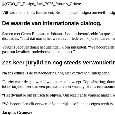
Vijf vaste criteria als fundament. Bron: https://ifdesign.com/en/if-des
De waarde van internationale dialoog.
Samen met Ceren Bagatar en Johanna Loomis beoordeelde Jacques dit ja
discussies. “Juist dat maakt het waardevol. Iedereen kijkt vanuit een 
Volgens Jacques draait het uiteindelijk om integriteit. “We beoordelen
gaat om kwaliteit, onderbouwing en impact.”
Zes keer jurylid en nog steeds verwonderi
Na zes edities is de verwondering nog niet verdwenen. Integendeel.
“Je ziet waar design wereldwijd naartoe beweegt. Digitalisering, duu
tot iF-jurylid meer dan een professionele erkenning. Het is een moment
“Het dwingt je om kritisch te blijven. Om jezelf af te vragen: maken
“We beoordelen elk ontwerp afzonderlijk alsof het ons eigen werk is.
Jacques Gramser