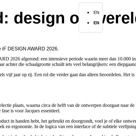
r ons
Werkwijze
Portfolio
Blog
Contact
id: design op were
EN
EN
 de iF DESIGN AWARD 2026.
 2026 afgerond: een intensieve periode waarin meer dan 10.000 inze
ar achter die schaalgrootte schuilt iets veel belangrijkers: een diepga
s vijf jaar op rij. Een rol die verder gaat dan alleen beoordelen. Het 
 selectie plaats, waarna circa de helft van de ontwerpen doorgaat naa
fase is voor Jacques essentieel.
oduct in handen hebt, het gebruikt en doorgrondt, voel je of elke ontwe
 en ergonomie. In de logica van een interface of de subtiele verfijning