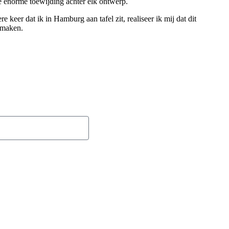
 de enorme toewijding achter elk ontwerp.
keer dat ik in Hamburg aan tafel zit, realiseer ik mij dat dit
 maken.