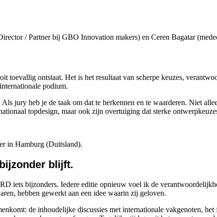
Director / Partner bij GBO Innovation makers) en Ceren Bagatar (mede
evallig ontstaat. Het is het resultaat van scherpe keuzes, verantwoor
 internationale podium.
ch. Als jury heb je de taak om dat te herkennen en te waarderen. Niet a
ternationaal topdesign, maar ook zijn overtuiging dat sterke ontwerpkeu
iner in Hamburg (Duitsland).
jzonder blijft.
 iets bijzonders. Iedere editie opnieuw voel ik de verantwoordelijkheid 
ren, hebben gewerkt aan een idee waarin zij geloven.
enkomt: de inhoudelijke discussies met internationale vakgenoten, het 