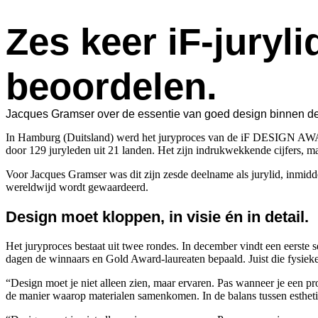
Ove
Zes keer iF-juryl
beoordelen.
Jacques Gramser over de essentie van goed design binnen
In Hamburg (Duitsland) werd het juryproces van de iF DESIGN AWARD
door 129 juryleden uit 21 landen. Het zijn indrukwekkende cijfers, ma
Voor Jacques Gramser was dit zijn zesde deelname als jurylid, inmiddel
wereldwijd wordt gewaardeerd.
Design moet kloppen, in visie én in detail.
Het juryproces bestaat uit twee rondes. In december vindt een eerste
dagen de winnaars en Gold Award-laureaten bepaald. Juist die fysieke 
“Design moet je niet alleen zien, maar ervaren. Pas wanneer je een pr
de manier waarop materialen samenkomen. In de balans tussen esthetiek