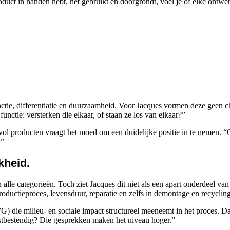
oduct in handen hebt, het gebruikt en doorgrondt, voel je of elke ontwe
ctie, differentiatie en duurzaamheid. Voor Jacques vormen deze geen check
unctie: versterken die elkaar, of staan ze los van elkaar?”
 vol producten vraagt het moed om een duidelijke positie in te nemen. “
.”
kheid.
lle categorieën. Toch ziet Jacques dit niet als een apart onderdeel va
roductieproces, levensduur, reparatie en zelfs in demontage en recyclin
ie milieu- en sociale impact structureel meeneemt in het proces. Dat z
omstbestendig? Die gesprekken maken het niveau hoger.”