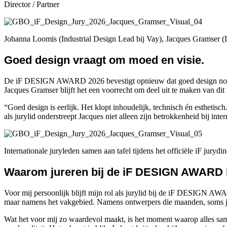
Director / Partner
Johanna Loomis (Industrial Design Lead bij Vay), Jacques Gramser (
Goed design vraagt om moed en visie.
De iF DESIGN AWARD 2026 bevestigt opnieuw dat goed design nooit to
Jacques Gramser blijft het een voorrecht om deel uit te maken van dit
“Goed design is eerlijk. Het klopt inhoudelijk, technisch én esthetis
als jurylid onderstreept Jacques niet alleen zijn betrokkenheid bij in
Internationale juryleden samen aan tafel tijdens het officiële iF juryd
Waarom jureren bij de iF DESIGN AWARD bi
Voor mij persoonlijk blijft mijn rol als jurylid bij de iF DESIGN AWARD
maar namens het vakgebied. Namens ontwerpers die maanden, soms ja
Wat het voor mij zo waardevol maakt, is het moment waarop alles sam