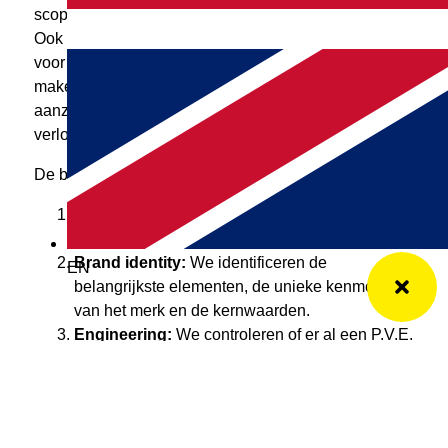
scope, taakverdeling, planning en budget bespreken.
Ook bespreken we alvast de relevante elementen
voor de productie. Door direct de juiste keuzes te
maken, kunnen we de toekomstige kostprijs
aanzienlijk verlagen. Om dit gesprek efficiënt te laten
verlopen, hebben we een checklist samengesteld.
De belangrijkste onderdelen op deze checklist zijn:
Design:
We bespreken de doelgroep,
positionering en concurrentie.
Brand identity:
We identificeren de
EN
belangrijkste elementen, de unieke kenmerken
van het merk en de kernwaarden.
Engineering:
We controleren of er al een P.V.E.
is geschreven en of er CAD-bestanden van de
interne architectuur beschikbaar zijn.
Product eisen (PVE) en kernwaarden