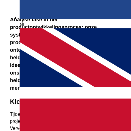
Analyse fase in het
NL
productontwikkelingsproces: onze
systematische aanpak om tot een succesvol
product te komen, begint als een
ontdekkingsreis. We creëren met onze klant
helderheid over de producteisen, wensen en
ideeën, het merk en de markt. Met de door
ons ontwikkelde methode komen we tot een
heldere briefing, inzicht in het DNA van het
merk van de klant en de verdere aanpak.
Kick-off
Tijdens de kick-off stellen we de
projectverantwoordelijken aan elkaar voor.
Vervolgens nemen we het project door, waarbij we de