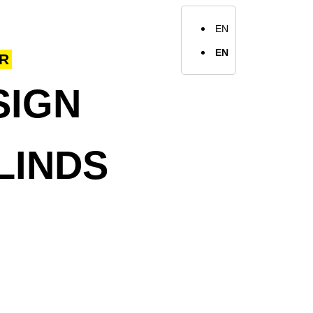
r ons
Werkwijze
Portfolio
Blog
Contact
EN
EN
ER
SIGN
LINDS