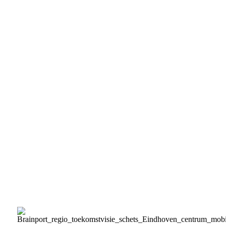
Brainport innovation
Total Safety Solutions
- Secure maintenance of electric
vehicles