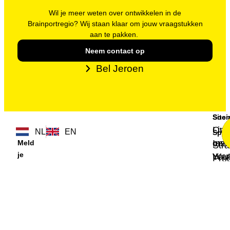
Wil je meer weten over ontwikkelen in de
Brainportregio? Wij staan klaar om jouw vraagstukken
aan te pakken.
Neem contact op
Bel Jeroen
Site
Soci
Ove
Link
NL
EN
Spec
ons
Ins
Meld
Stra
je
Wer
You
Pro
aan
Port
des
voor
Con
Eng
onze
Prod
nieuwsbrief
Aanmelden