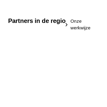
Partners in de regio
Onze
werkwijze
Brainport innovation
Hulan
- Game pillow with interactive features